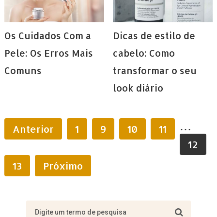
Os Cuidados Com a
Dicas de estilo de
Pele: Os Erros Mais
cabelo: Como
Comuns
transformar o seu
look diário
…
Anterior
1
9
10
11
12
13
Próximo