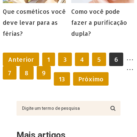
Que cosméticos você
Como você pode
deve levar para as
fazer a purificação
férias?
dupla?
…
Anterior
1
3
4
5
6
…
7
8
9
13
Próximo
Mais artigos